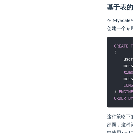
基于表
在 MySc
创建一个专
CREATE
T
(
    user
    mess
time
    mess
CONS
)
ENGINE
ORDER
BY
这种策略下
然而，这种策
中使用 pod