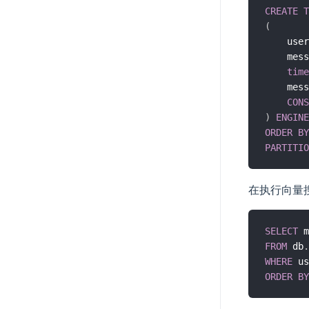
CREATE
T
(
    user
    mess
time
    mess
CONS
)
ENGINE
ORDER
BY
PARTITIO
在执行向量
SELECT
 m
FROM
 db
.
WHERE
 us
ORDER
BY