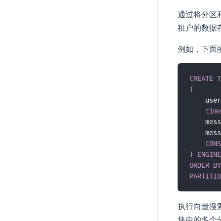
通过将分区
租户的数据
例如，下面
CREATE
T
(
    user
time
    mess
    mess
CONS
)
ENGINE
ORDER
BY
PARTITIO
执行向量搜
块中的多个