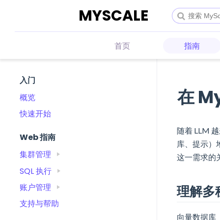
MYSCALE
首页
指南
入门
在 M
概览
快速开始
随着 LLM
Web 指南
库、提示）
集群管理
这一需求的关
SQL 执行
账户管理
理解多
支持与帮助
向量数据库