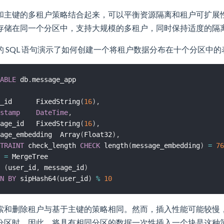
和主键的多租户策略结合起来，可以平衡资源隔离和租户可扩展
存储在同一个分区中，支持大规模的多租户，同时保持适度的隔
的 SQL 语句演示了如何创建一个将租户数据分布在十个分区中的
ABLE
 db
.
_id      FixedString
(
16
)
,
stamp
DateTime
,
age_id   FixedString
(
16
)
,
age_embedding  Array
(
Float32
)
,
TRAINT
 check_length 
CHECK
 length
(
message_embedding
)
=
76
=
(
user_id
,
 message_id
)
N
BY
 sipHash64
(
user_id
)
%
10
索和删除租户与基于主键的策略相同。然而，插入性能可能较慢
分区时。因此，将具有相同分区的数据一次性插入一个块是这种