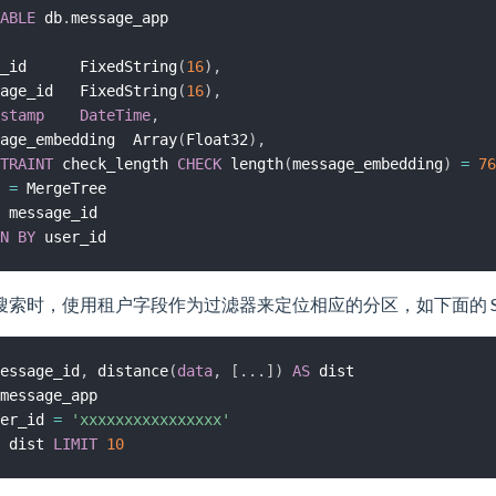
ABLE
 db
.
_id      FixedString
(
16
)
,
age_id   FixedString
(
16
)
,
stamp
DateTime
,
age_embedding  Array
(
Float32
)
,
TRAINT
 check_length 
CHECK
 length
(
message_embedding
)
=
76
=
N
BY
搜索时，使用租户字段作为过滤器来定位相应的分区，如下面的 S
essage_id
,
 distance
(
data
,
[
.
.
.
]
)
AS
er_id 
=
'xxxxxxxxxxxxxxxx'
 dist 
LIMIT
10