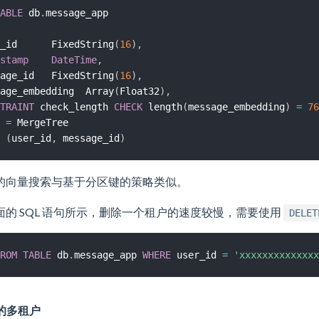
ABLE
 db
.
_id      FixedString
(
16
)
,
stamp
DateTime
,
age_id   FixedString
(
16
)
,
age_embedding  Array
(
Float32
)
,
TRAINT
 check_length 
CHECK
 length
(
message_embedding
)
=
76
=
(
user_id
,
 message_id
)
的向量搜索与基于分区键的策略类似。
面的 SQL 语句所示，删除一个租户的速度较慢，需要使用
DELET
ROM
TABLE
 db
.
message_app 
WHERE
 user_id 
=
'xxxxxxxxxxxxxx
键的多租户