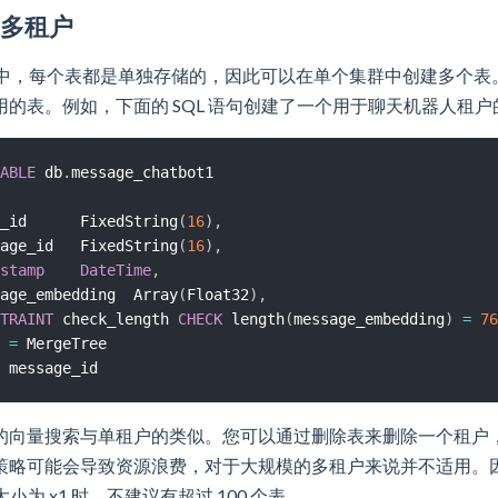
的多租户
ale 中，每个表都是单独存储的，因此可以在单个集群中创建多个
用的表。例如，下面的 SQL 语句创建了一个用于聊天机器人租户
ABLE
 db
.
_id      FixedString
(
16
)
,
age_id   FixedString
(
16
)
,
stamp
DateTime
,
age_embedding  Array
(
Float32
)
,
TRAINT
 check_length 
CHECK
 length
(
message_embedding
)
=
76
=
的向量搜索与单租户的类似。您可以通过删除表来删除一个租户
略可能会导致资源浪费，对于大规模的多租户来说并不适用。因此，在
 大小为 x1 时，不建议有超过 100 个表。