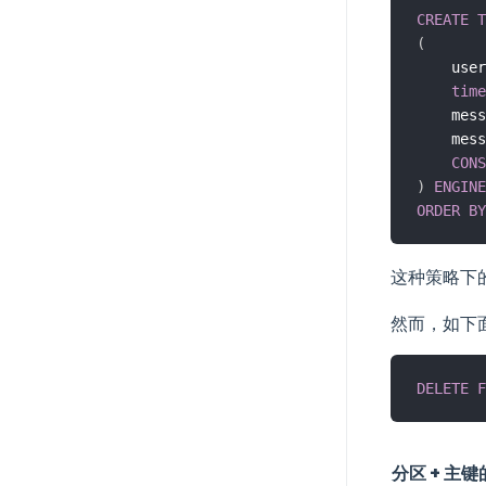
CREATE
T
(
    user
time
    mess
    mess
CONS
)
ENGINE
ORDER
BY
这种策略下
然而，如下
DELETE
F
分区 + 主