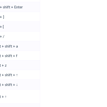
+ shift + Enter
+ ]
+ [
+ /
 + shift + a
 + shift + f
t + z
 + shift + ↑
 + shift + ↓
t + ↑