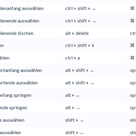
ilenanfang auswählen
ctrl + shift + ←
⌘ 
ilenende auswählen
ctrl + shift + →
⌘ 
ilenende löschen
alt + delete
ctr
en
ctrl + shift + k
⌘ 
ählen
ctrl + a
⌘ 
rtanfang auswählen
alt + shift + ←
op
ortende auswählen
alt + shift + →
op
nfang springen
alt + ←
op
nde springen
alt + →
op
s auswählen
shift + →
sh
 auswählen
shift + ←
sh