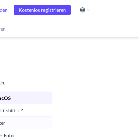
den
Kostenlos registrieren
English
Español
gen
简体中文
Deutsch
日本語
ch.
acOS
 + shift + ?
ter
+ Enter