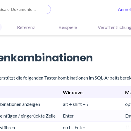
Anmel
Referenz
Beispiele
Veröffentlichun
enkombinationen
rstützt die folgenden Tastenkombinationen im SQL-Arbeitsberei
Windows
M
inationen anzeigen
alt + shift + ?
opt
einfügen / eingerückte Zeile
Enter
En
sführen
ctrl + Enter
⌘ 