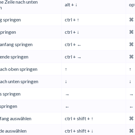
e Zeile nach unten
alt + ↓
op
n
 springen
ctrl + ↑
⌘ 
pringen
ctrl + ↓
⌘ 
anfang springen
ctrl + ←
⌘ 
ende springen
ctrl + →
⌘ 
nach oben springen
↑
↑
nach unten springen
↓
↓
s springen
→
→
 springen
←
←
fang auswählen
ctrl + shift + ↑
⌘ 
de auswählen
ctrl + shift + ↓
⌘ 