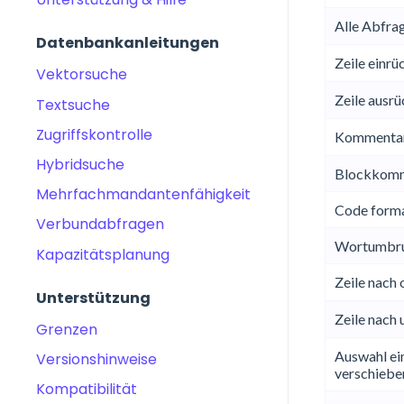
Alle Abfra
Datenbankanleitungen
Zeile einrü
Vektorsuche
Zeile ausr
Textsuche
Zugriffskontrolle
Kommentar
Hybridsuche
Blockkomm
Mehrfachmandantenfähigkeit
Code forma
Verbundabfragen
Wortumbru
Kapazitätsplanung
Zeile nach
Unterstützung
Zeile nach 
Grenzen
Auswahl ei
Versionshinweise
verschiebe
Kompatibilität