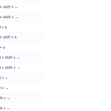
+ shift + ←
+ shift + →
l + k
+ shift + k
+ a
t + shift + ←
t + shift + →
t + ←
t + →
ift + →
ift + ←