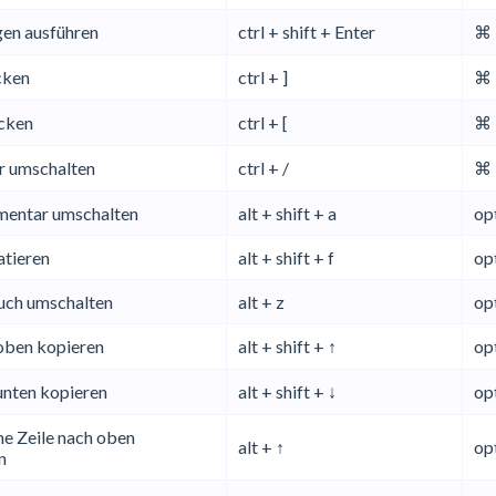
gen ausführen
ctrl + shift + Enter
⌘ 
cken
ctrl + ]
⌘ 
ücken
ctrl + [
⌘ 
 umschalten
ctrl + /
⌘ 
entar umschalten
alt + shift + a
opt
tieren
alt + shift + f
opt
ch umschalten
alt + z
op
 oben kopieren
alt + shift + ↑
opt
unten kopieren
alt + shift + ↓
opt
ne Zeile nach oben
alt + ↑
op
n