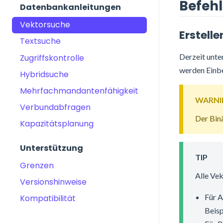
Befehl
Datenbankanleitungen
Vektorsuche
Erstelle
Textsuche
Derzeit unte
Zugriffskontrolle
werden Einb
Hybridsuche
Mehrfachmandantenfähigkeit
WARNI
Verbundabfragen
Der Binä
Kapazitätsplanung
Unterstützung
TIP
Grenzen
Alle Ve
Versionshinweise
Für A
Kompatibilität
Beisp