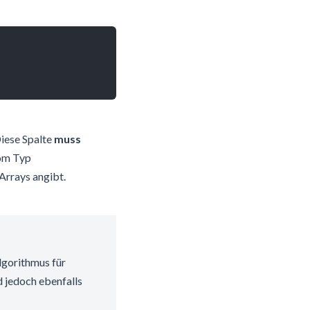
Diese Spalte
muss
vom Typ
 Arrays angibt.
lgorithmus für
 jedoch ebenfalls