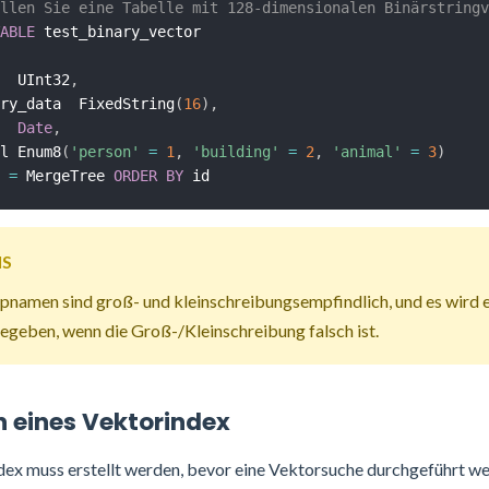
llen Sie eine Tabelle mit 128-dimensionalen Binärstringv
ABLE
  UInt32
,
ry_data  FixedString
(
16
)
,
Date
,
l Enum8
(
'person'
=
1
,
'building'
=
2
,
'animal'
=
3
)
=
 MergeTree 
ORDER
BY
IS
pnamen sind groß- und kleinschreibungsempfindlich, und es wird e
egeben, wenn die Groß-/Kleinschreibung falsch ist.
en eines Vektorindex
dex muss erstellt werden, bevor eine Vektorsuche durchgeführt we