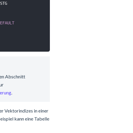
STG

EFAULT
den Abschnitt
ur
ierung
.
r Vektorindizes in einer
eispiel kann eine Tabelle