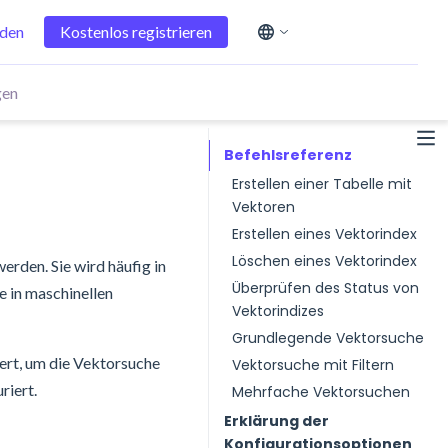
den
Kostenlos registrieren
English
Español
gen
简体中文
Deutsch
Befehlsreferenz
日本語
Erstellen einer Tabelle mit
Vektoren
Erstellen eines Vektorindex
Löschen eines Vektorindex
erden. Sie wird häufig in
Überprüfen des Status von
 in maschinellen
Vektorindizes
Grundlegende Vektorsuche
iert, um die Vektorsuche
Vektorsuche mit Filtern
riert.
Mehrfache Vektorsuchen
Erklärung der
Konfigurationsoptionen