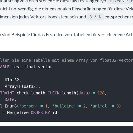
inärstringvektoren stellen Sie diese als festlängentyp
FixedStri
s nicht notwendig, die dimensionalen Einschränkungen für diese V
imension jedes Vektors konsistent sein und
entsprechen m
8 * N
 sind Beispiele für das Erstellen von Tabellen für verschiedene A
llen Sie eine Tabelle mit einem Array von float32-Vektor
ABLE
  UInt32
,
  Array
(
Float32
)
,
TRAINT
 check_length 
CHECK
 length
(
data
)
=
128
,
Date
,
l Enum8
(
'person'
=
1
,
'building'
=
2
,
'animal'
=
3
)
=
 MergeTree 
ORDER
BY