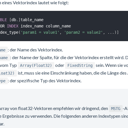
 eines Vektorindex lautet wie folgt:
BLE
[
db
.
]
OR 
INDEX
dex_type
(
'param1 = value1'
,
'param2 = value2'
,
.
.
.
)
]
: der Name des Vektorindex.
ame
: der Name der Spalte, für die der Vektorindex erstellt wird. 
name
 vom Typ
oder
sein. Wenn sie 
Array(Float32)
FixedString
ist, muss sie eine Einschränkung haben, die die Länge des
loat32)
: der spezifische Typ des Vektorindex.
ype
 Array von float32-Vektoren empfehlen wir dringend, den
-A
MSTG
e Ergebnisse zu verwenden. Die folgenden anderen Indextypen sind
ar.