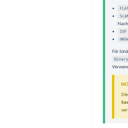
FLA
Sca
Nach
IVF
HNS
Für bin
Binary
Verwend
NO
Die
Sa
ver