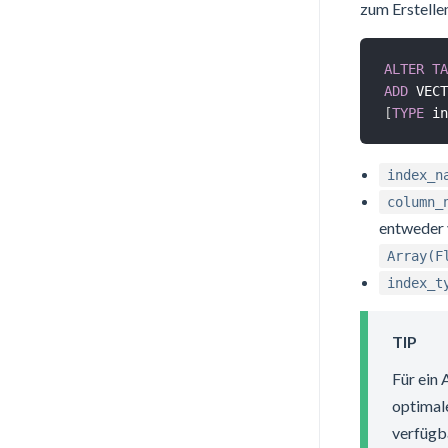
zum Erstellen
ALTER
TA
ADD
 VECT
[
TYPE
 in
index_n
column_
entweder
Array(F
index_t
TIP
Für ein
optimal
verfügb