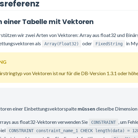
sreferenz
n einer Tabelle mit Vektoren
rstützen wir zwei Arten von Vektoren: Array aus float32 und Binär
ettungsvektoren als
oder
in MyS
Array(Float32)
FixedString
NG
rstringtyp von Vektoren ist nur für die DB-Version 1.3.1 oder hö
ktoren einer Einbettungsvektorspalte
müssen
dieselbe Dimension
rrays aus float32-Vektoren verwenden Sie
, um Fehl
CONSTRAINT
iel
CONSTRAINT constraint_name_1 CHECK length(data) = 12