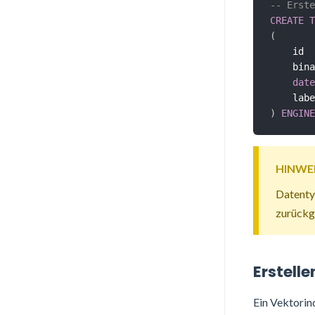
-- Erste
CREATE
T
(
    id  
    bina
date
    labe
)
ENGINE
HINWE
Datenty
zurückg
Erstell
Ein Vektorin