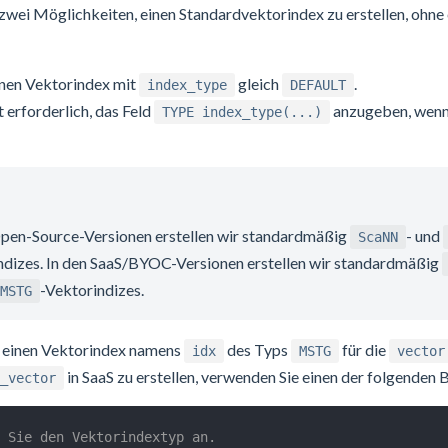
 zwei Möglichkeiten, einen Standardvektorindex zu erstellen, ohne
einen Vektorindex mit
gleich
.
index_type
DEFAULT
ht erforderlich, das Feld
anzugeben, wenn 
TYPE index_type(...)
Open-Source-Versionen erstellen wir standardmäßig
- und
ScaNN
ndizes. In den SaaS/BYOC-Versionen erstellen wir standardmäßig
-Vektorindizes.
MSTG
m einen Vektorindex namens
des Typs
für die
idx
MSTG
vector
in SaaS zu erstellen, verwenden Sie einen der folgenden 
_vector
 Sie den Vektorindextyp an.