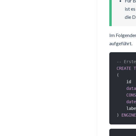
Für B
ist e
die D
Im Folgenden
aufgeführt.
-- Erste
CREATE
T
(
    id  
data
CONS
date
    labe
)
ENGINE