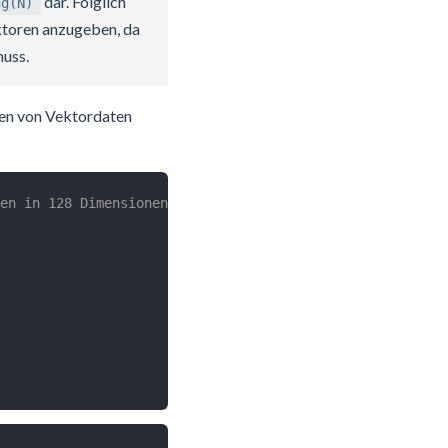
dar. Folglich
ng(N)
ektoren anzugeben, da
uss.
rten von Vektordaten
en in 128 Dimensionen und einer Vektorspalte mit Längenb