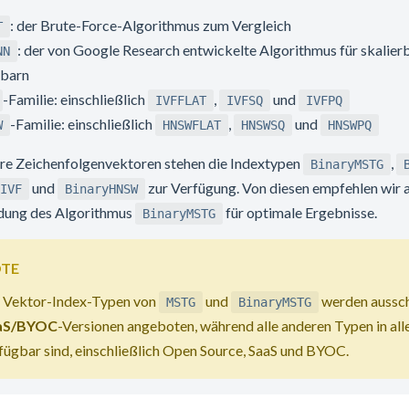
: der Brute-Force-Algorithmus zum Vergleich
T
: der von Google Research entwickelte Algorithmus für skalier
NN
barn
-Familie: einschließlich
,
und
IVFFLAT
IVFSQ
IVFPQ
-Familie: einschließlich
,
und
W
HNSWFLAT
HNSWSQ
HNSWPQ
äre Zeichenfolgenvektoren stehen die Indextypen
,
BinaryMSTG
und
zur Verfügung. Von diesen empfehlen wir 
IVF
BinaryHNSW
ung des Algorithmus
für optimale Ergebnisse.
BinaryMSTG
TE
 Vektor-Index-Typen von
und
werden ausschl
MSTG
BinaryMSTG
aS/BYOC
-Versionen angeboten, während alle anderen Typen in all
fügbar sind, einschließlich Open Source, SaaS und BYOC.