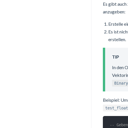
Es gibt auch
anzugeben:
Erstelle 
Es ist nic
erstellen.
TIP
In den 
Vektori
Binary
Beispiel: U
test_float
-- Geben