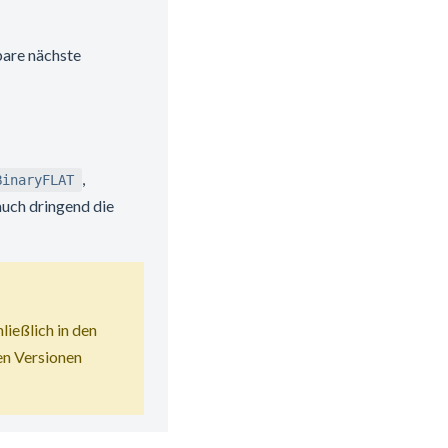
bare nächste
,
BinaryFLAT
auch dringend die
ießlich in den
en Versionen