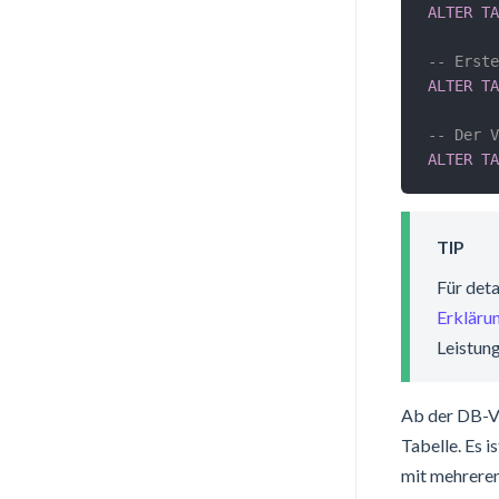
ALTER
TA
-- Erste
ALTER
TA
-- Der V
ALTER
TA
TIP
Für det
Erkläru
Leistun
Ab der DB-Ve
Tabelle. Es i
mit mehreren