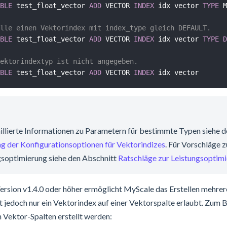
BLE
 test_float_vector 
ADD
 VECTOR 
INDEX
 idx vector 
TYPE
 M
lle einen Vektorindex mit index_type gleich DEFAULT.
BLE
 test_float_vector 
ADD
 VECTOR 
INDEX
 idx vector 
TYPE
D
ektorindextyp ist nicht angegeben.
BLE
 test_float_vector 
ADD
 VECTOR 
INDEX
aillierte Informationen zu Parametern für bestimmte Typen siehe 
ng der Konfigurationsoptionen für Vektorindizes
. Für Vorschläge z
gsoptimierung siehe den Abschnitt
Ratschläge zur Leistungsoptim
rsion v1.4.0 oder höher ermöglicht MyScale das Erstellen mehrere
st jedoch nur ein Vektorindex auf einer Vektorspalte erlaubt. Zum B
 Vektor-Spalten erstellt werden: