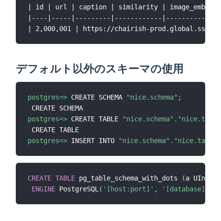
| id | url | caption | similarity | image_embeddi
|----|-----|---------|------------|--------------
デフォルト以外のスキーマの使用
postgres
=
>
 CREATE SCHEMA 
"nice.schema"
;
postgres
=
>
 CREATE TABLE 
"nice.schema"
.
"nice.table
postgres
=
>
 INSERT INTO 
"nice.schema"
.
"nice.table"
CREATE
TABLE
 pg_table_schema_with_dots 
(
a UInt32
)
ENGINE
 PostgreSQL
(
'[host:port]'
,
'[database]'
,
'