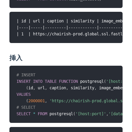
| id | url | caption | similarity | image_embeddi
|----|-----|---------|------------|--------------
挿入
# INSERT
INSERT
INTO
TABLE
FUNCTION
 postgresql
(
'[host:port
(
id
,
 url
,
 caption
,
 similarity
,
 image_embeddin
VALUES
(
2000001
,
'https://chairish-prod.global.ssl.f
# SELECT
SELECT
*
FROM
 postgresql
(
'[host:port]'
,
'[database