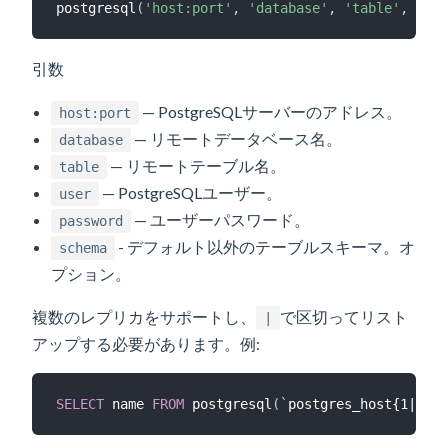
postgresql
(
'host:port'
,
'database'
,
'table'
,
'use
引数
— PostgreSQLサーバーのアドレス。
host:port
— リモートデータベース名。
database
— リモートテーブル名。
table
— PostgreSQLユーザー。
user
— ユーザーパスワード。
password
- デフォルト以外のテーブルスキーマ。オ
schema
プション。
複数のレプリカをサポートし、
で区切ってリスト
|
アップする必要があります。例:
SELECT
 name 
FROM
 postgresql
(
`
postgres_host{1|2|3}