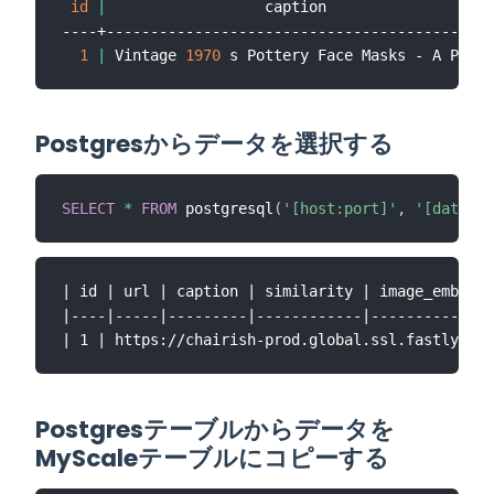
id
|
                  caption                   

----+--------------------------------------------

1
|
 Vintage 
1970
Postgresからデータを選択する
SELECT
*
FROM
 postgresql
(
'[host:port]'
,
'[databas
| id | url | caption | similarity | image_embeddi
|----|-----|---------|------------|--------------
Postgresテーブルからデータを
MyScaleテーブルにコピーする