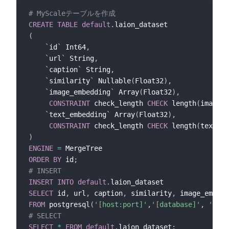
# MyScaleテーブルを作成
CREATE
TABLE
default
.
(
`
id
`
 Int64
,
`
url
`
 String
,
`
caption
`
 String
,
`
similarity
`
 Nullable
(
Float32
)
,
`
image_embedding
`
 Array
(
Float32
)
,
CONSTRAINT
 check_length 
CHECK
 length
(
image_e
`
text_embedding
`
 Array
(
Float32
)
,
CONSTRAINT
 check_length 
CHECK
 length
(
text_em
)
ENGINE
=
ORDER
BY
 id
;
# INSERT 
INSERT
INTO
default
.
SELECT
 id
,
 url
,
 caption
,
 similarity
,
 image_embedd
FROM
 postgresql
(
'[host:port]'
,
'[database]'
,
'laio
# SELECT
SELECT
*
FROM
default
.
laion_dataset
;