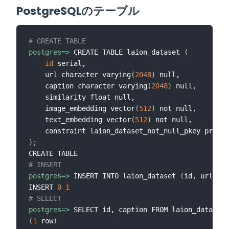
PostgreSQLのテーブル
# CREATE TABLE
postgres
=
>
 CREATE TABLE laion_dataset 
(
id
 serial,

    url character varying
(
2048
)
 null,

    caption character varying
(
2048
)
 null,

    similarity float null,

    image_embedding vector
(
512
)
 not null,

    text_embedding vector
(
512
)
 not null,

    constraint laion_dataset_not_null_pkey primar
)
;
# INSERT 
postgres
=
>
 INSERT INTO laion_dataset 
(
id, url, ca
INSERT 
0
1
# SELECT
postgres
=
>
 SELECT id, caption FROM laion_dataset
;
(
1
 row
)