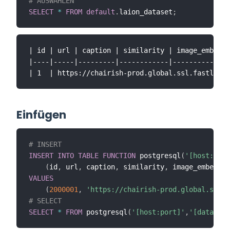
# AUSWÄHLEN
SELECT
*
FROM
default
.
laion_dataset
;
| id | url | caption | similarity | image_embeddi
|----|-----|---------|------------|--------------
Einfügen
# INSERT
INSERT
INTO
TABLE
FUNCTION
 postgresql
(
'[host:port
(
id
,
 url
,
 caption
,
 similarity
,
 image_embeddin
VALUES
(
2000001
,
'https://chairish-prod.global.ssl.f
# SELECT
SELECT
*
FROM
 postgresql
(
'[host:port]'
,
'[database