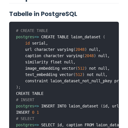
Tabelle in PostgreSQL
# CREATE TABLE
postgres
=
>
 CREATE TABLE laion_dataset 
(
id
 serial,

    url character varying
(
2048
)
 null,

    caption character varying
(
2048
)
 null,

    similarity float null,

    image_embedding vector
(
512
)
 not null,

    text_embedding vector
(
512
)
 not null,

    constraint laion_dataset_not_null_pkey primar
)
;
# INSERT 
postgres
=
>
 INSERT INTO laion_dataset 
(
id, url, ca
INSERT 
0
1
# SELECT
postgres
=
>
 SELECT id, caption FROM laion_dataset
;