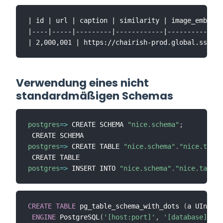
| id | url | caption | similarity | image_embeddi
|----|-----|---------|------------|--------------
Verwendung eines nicht
standardmäßigen Schemas
postgres
=
>
 CREATE SCHEMA 
"nice.schema"
;
postgres
=
>
 CREATE TABLE 
"nice.schema"
.
"nice.table
postgres
=
>
 INSERT INTO 
"nice.schema"
.
"nice.table"
CREATE
TABLE
 pg_table_schema_with_dots 
(
a UInt32
)
ENGINE
 PostgreSQL
(
'[host:port]'
,
'[database]'
,
'