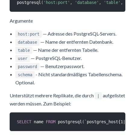
postgresql
(
'host:port'
,
'database'
,
'table'
,
'use
Argumente
— Adresse des PostgreSQL-Servers.
host:port
— Name der entfernten Datenbank.
database
— Name der entfernten Tabelle.
table
— PostgreSQL-Benutzer.
user
— Benutzerpasswort.
password
- Nicht standardmäßiges Tabellenschema.
schema
Optional.
Unterstützt mehrere Replikate, die durch
aufgelistet
|
werden müssen. Zum Beispiel:
SELECT
 name 
FROM
 postgresql
(
`
postgres_host{1|2|3}