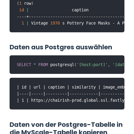
(
1
 row
)
id
|
                  caption                   

----+--------------------------------------------

1
|
 Vintage 
1970
Daten aus Postgres auswählen
SELECT
*
FROM
 postgresql
(
'[host:port]'
,
'[databas
| id | url | caption | similarity | image_embeddi
|----|-----|---------|------------|--------------
Daten von der Postgres-Tabelle in
die MyScale-Tabelle kopieren