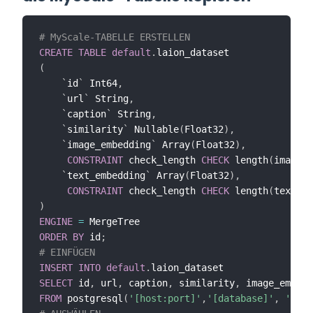
# MyScale-TABELLE ERSTELLEN
CREATE
TABLE
default
.
(
`
id
`
 Int64
,
`
url
`
 String
,
`
caption
`
 String
,
`
similarity
`
 Nullable
(
Float32
)
,
`
image_embedding
`
 Array
(
Float32
)
,
CONSTRAINT
 check_length 
CHECK
 length
(
image_e
`
text_embedding
`
 Array
(
Float32
)
,
CONSTRAINT
 check_length 
CHECK
 length
(
text_em
)
ENGINE
=
ORDER
BY
 id
;
# EINFÜGEN
INSERT
INTO
default
.
SELECT
 id
,
 url
,
 caption
,
 similarity
,
 image_embedd
FROM
 postgresql
(
'[host:port]'
,
'[database]'
,
'laio